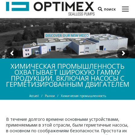
поиск
Search:
DISCOVER OUR NEW VIDEO
ХИМИЧЕСКАЯ ПРОМЫШЛЕННОСТЬ
ОХВАТЫВАЕТ ШИРОКУЮ ГАММУ
ПРОДУКЦИИ, ВКЛЮЧАЯ НАСОСЫ С
ГЕРМЕТИЗИРОВАННЫМ ДВИГАТЕЛЕМ
Vous êtes ici :
Accueil
Рынки
Химическая промышленность
В течение долгого времени основными устройствами,
применяемыми в этой отрасли, были герметичные насосы,
в основном по соображениям безопасности. Простота их